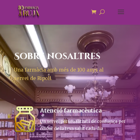
Sobre nosaltres
Una farmàcia amb més de 100 anys al
servei de Ripoll.
Atenció farmacèutica
Un servei personalitzat i de confiança per
cuidar de la teva salut cada dia