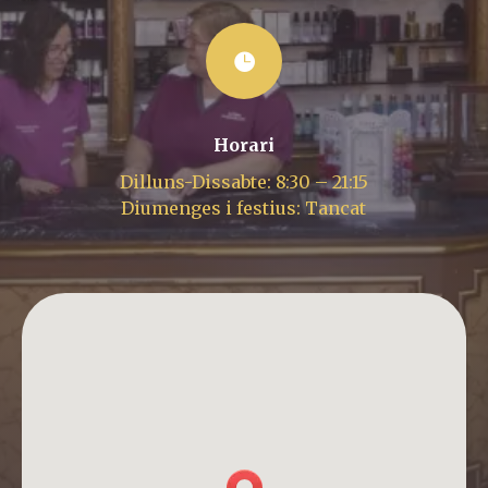

Horari
Dilluns-Dissabte: 8:30 – 21:15
Diumenges i festius: Tancat