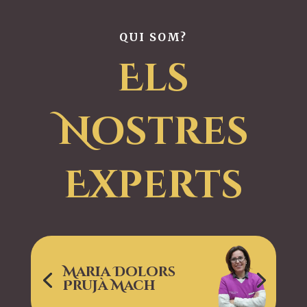
QUI SOM?
Els
Nostres
Experts
Maria Dolors
Prujà Mach