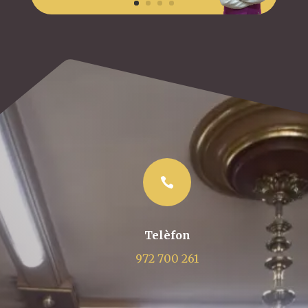

Telèfon
972 700 261