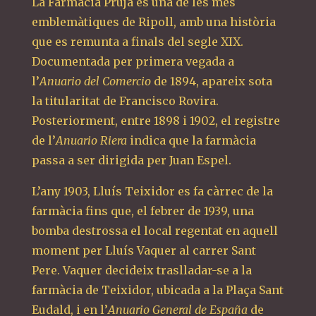
La Farmàcia Prujà és una de les més
emblemàtiques de Ripoll, amb una història
que es remunta a finals del segle XIX.
Documentada per primera vegada a
l’
Anuario del Comercio
de 1894, apareix sota
la titularitat de Francisco Rovira.
Posteriorment, entre 1898 i 1902, el registre
de l’
Anuario Riera
indica que la farmàcia
passa a ser dirigida per Juan Espel.
L’any 1903, Lluís Teixidor es fa càrrec de la
farmàcia fins que, el febrer de 1939, una
bomba destrossa el local regentat en aquell
moment per Lluís Vaquer al carrer Sant
Pere. Vaquer decideix traslladar-se a la
farmàcia de Teixidor, ubicada a la Plaça Sant
Eudald, i en l’
Anuario General de España
de