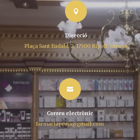

Direcció
Plaça Sant Eudald, 2, 17500 Ripoll, Girona

Correu electrònic
farmaciapruja@gmail.com