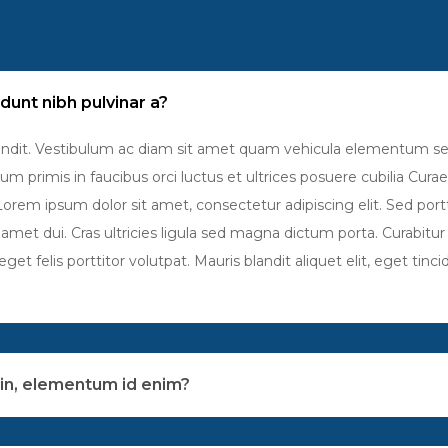
idunt nibh pulvinar a?
blandit. Vestibulum ac diam sit amet quam vehicula elementum s
 primis in faucibus orci luctus et ultrices posuere cubilia Cura
 Lorem ipsum dolor sit amet, consectetur adipiscing elit. Sed port
t dui. Cras ultricies ligula sed magna dictum porta. Curabitur 
eget felis porttitor volutpat. Mauris blandit aliquet elit, eget tin
a in, elementum id enim?