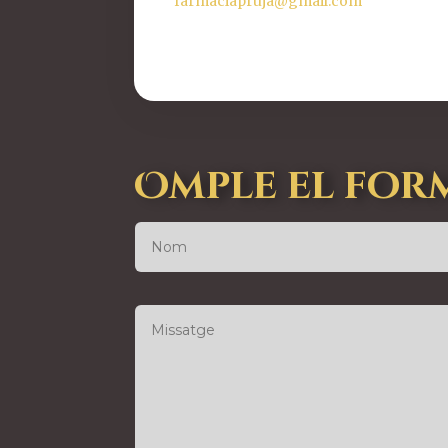
farmaciapruja@gmail.com
Omple el for