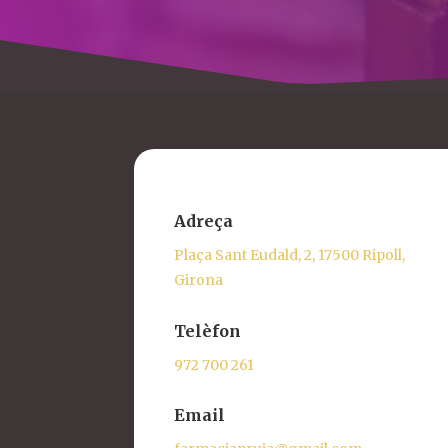
Adreça
Plaça Sant Eudald, 2, 17500 Ripoll,
Girona
Telèfon
972 700 261
Email