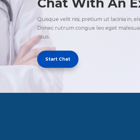
Chat With An E
Quisque velit nisi, pretium ut lacinia in,
Donec rutrum congue leo eget malesuada
risus.
Start Chat