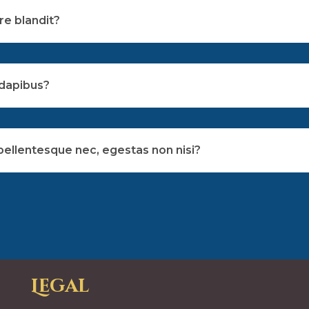
re blandit?
 dapibus?
pellentesque nec, egestas non nisi?
Legal