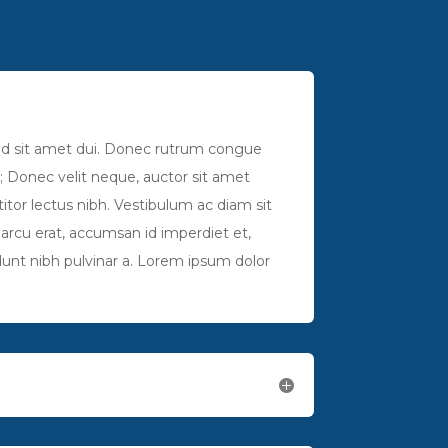
ed sit amet dui. Donec rutrum congue
e; Donec velit neque, auctor sit amet
titor lectus nibh. Vestibulum ac diam sit
arcu erat, accumsan id imperdiet et,
cidunt nibh pulvinar a. Lorem ipsum dolor