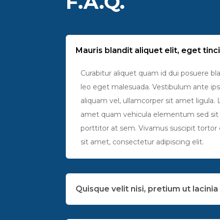
F.A.Q.
Mauris blandit aliquet elit, eget tinc
Curabitur aliquet quam id dui posuere 
leo eget malesuada. Vestibulum ante ipsum
aliquam vel, ullamcorper sit amet ligula.
amet quam vehicula elementum sed sit ame
porttitor at sem. Vivamus suscipit tortor 
sit amet, consectetur adipiscing elit.
Quisque velit nisi, pretium ut lacini