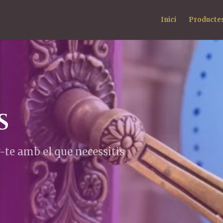
Inici
Producte
s
-te amb el que necessitis